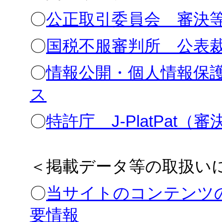
〇
公正取引委員会 審決
〇
国税不服審判所 公表
〇
情報公開・個人情報保
ス
〇
特許庁 J-PlatPat（
＜掲載データ等の取扱い
〇
当サイトのコンテンツの
要情報